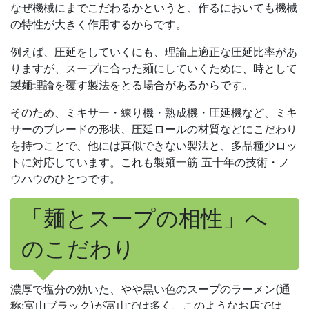
なぜ機械にまでこだわるかというと、作るにおいても機械
の特性が大きく作用するからです。
例えば、圧延をしていくにも、理論上適正な圧延比率があ
りますが、スープに合った麺にしていくために、時として
製麺理論を覆す製法をとる場合があるからです。
そのため、ミキサー・練り機・熟成機・圧延機など、ミキ
サーのブレードの形状、圧延ロールの材質などにこだわり
を持つことで、他には真似できない製法と、多品種少ロッ
トに対応しています。これも製麺一筋 五十年の技術・ノ
ウハウのひとつです。
「麺とスープの相性」へ
のこだわり
濃厚で塩分の効いた、やや黒い色のスープのラーメン(通
称:富山ブラック)が富山では多く、このようなお店では、