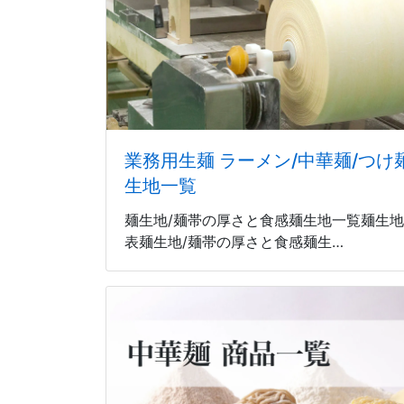
業務用生麺 ラーメン/中華麺/つけ麺
生地一覧
麺生地/麺帯の厚さと食感麺生地一覧麺生地
表麺生地/麺帯の厚さと食感麺生…