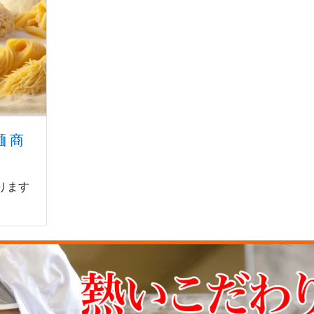
 商
ります