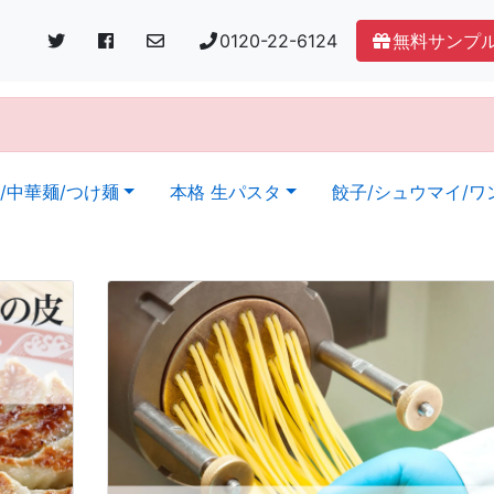
0120-22-6124
無料サンプ
。
/中華麺/つけ麺
本格 生パスタ
餃子/シュウマイ/ワ