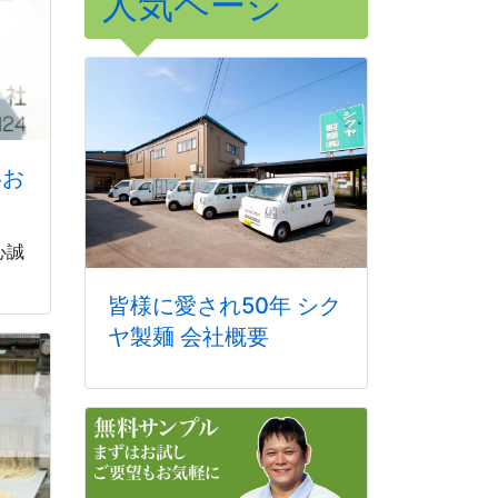
人気ページ
いお
心誠
皆様に愛され50年 シク
ヤ製麺 会社概要