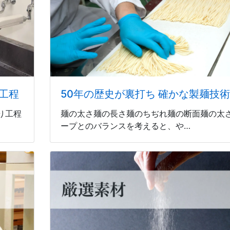
工程
50年の歴史が裏打ち 確かな製麺技術
り工程
麺の太さ麺の長さ麺のちぢれ麺の断面麺の太
ープとのバランスを考えると、や…