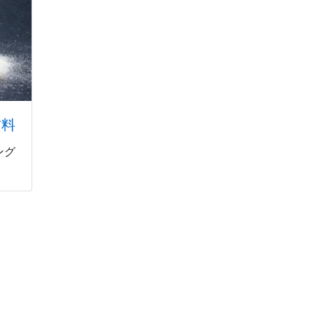
材料
ング