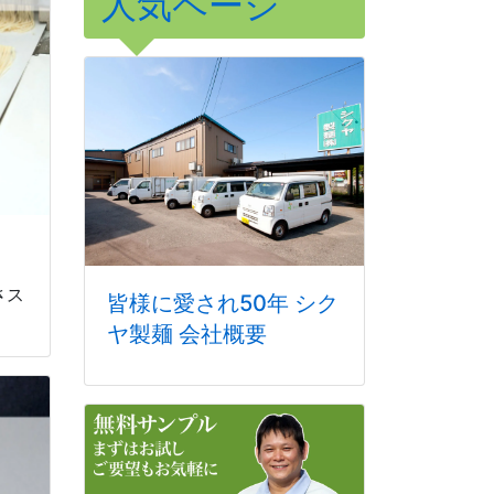
人気ページ
さス
皆様に愛され50年 シク
ヤ製麺 会社概要