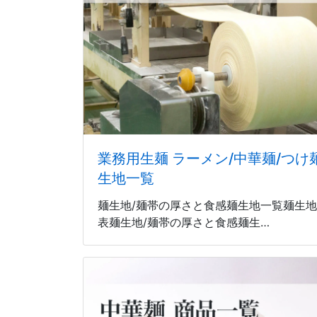
業務用生麺 ラーメン/中華麺/つけ麺
生地一覧
麺生地/麺帯の厚さと食感麺生地一覧麺生地
表麺生地/麺帯の厚さと食感麺生…