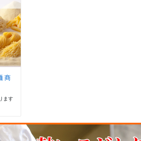
 商
ります