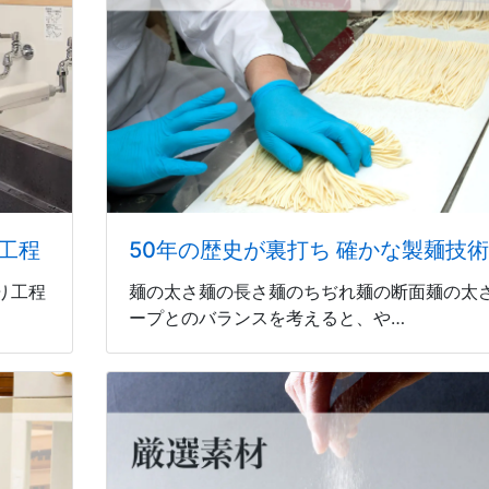
工程
50年の歴史が裏打ち 確かな製麺技術
り工程
麺の太さ麺の長さ麺のちぢれ麺の断面麺の太
ープとのバランスを考えると、や…